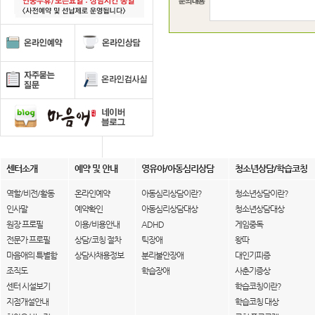
센터소개
예약 및 안내
영유아/아동심리상담
청소년상담/학습코칭
역할/비전/활동
온라인예약
아동심리상담이란?
청소년상담이란?
인사말
예약확인
아동심리상담대상
청소년상담대상
원장 프로필
이용/비용안내
ADHD
게임중독
전문가 프로필
상담/코칭 절차
틱장애
왕따
마음애의 특별함
상담사채용정보
분리불안장애
대인기피증
조직도
학습장애
사춘기증상
센터 시설보기
학습코칭이란?
지점개설안내
학습코칭 대상