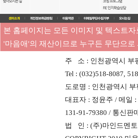
찾아오시는 길
코칭 프로그램
FIE 인지학습상담
본 홈페이지는 모든 이미지 및 텍스트
'마음애'의 재산이므로 누구든 무단으로
주 소 : 인천광역시 부평
Tel : (032)518-8087, 51
도로명 : 인천광역시 부평
대표자 : 정윤주 / 메일 : 
131-91-79380 / 통
법 인 : (주)마인드멘토즈 