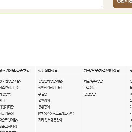
청소년상담/학습코칭
성인심리상담
커플/부부/가족/집단상담
청소년상담이란?
성인심리상담이란?
커플/부부상담
청소년상담대상
성인심리상담대상
가족상담
게임중독
우울증
집단상담
왕따
불안장애
대인기피증
공황장애
사춘기증상
PTSD(외상후스트레스장애)
학습코칭이란?
기타 정서행동장애
F
학습코칭 대상