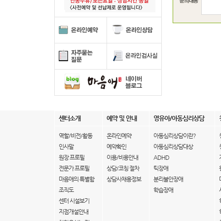
센터소개
예약 및 안내
영유아/아동심리상담
역할/비전/활동
온라인예약
아동심리상담이란?
인사말
예약확인
아동심리상담대상
원장 프로필
이용/비용안내
ADHD
전문가 프로필
상담/코칭 절차
틱장애
마음애의 특별함
상담사채용정보
분리불안장애
조직도
학습장애
센터 시설보기
지점개설안내