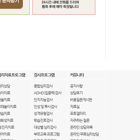
심리치료프로그램
검사프로그램
커뮤니티
심리상담
종합심리검사
공지사항
놀이치료
ADHD(집중력)검사
상담후기
미술치료
인지지능검사
비용질문게시판
모래놀이치료
인성 및 투사검사
자료실
학습치료
성격유형검사
포토갤러리
사회성치료
학습진로검사
자주하는 질문
IE인지치료
대상별 심리검사
온라인 상담과목
언어치료
부모교육 프로그램
온라인 무료심리상담