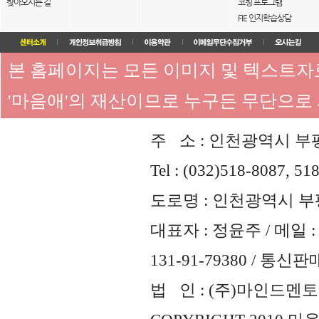
찾아오시는 길
코칭 프로그램
FIE 인지학습상담
본 홈페이지는 모든 이미지 및 텍스트
'마음애'의 재산이므로 누구든 무단으로
주 소 : 인천광역시 부평
Tel : (032)518-8087, 51
도로명 : 인천광역시 부평
대표자 : 정윤주 / 메일 : 
131-91-79380 / 통
법 인 : (주)마인드멘토즈 