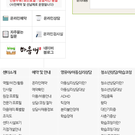
센터소개
예약 및 안내
영유아/아동심리상담
청소년상담/학습코칭
역할/비전/활동
온라인예약
아동심리상담이란?
청소년상담이란?
인사말
예약확인
아동심리상담대상
청소년상담대상
원장 프로필
이용/비용안내
ADHD
게임중독
전문가 프로필
상담/코칭 절차
틱장애
왕따
마음애의 특별함
상담사채용정보
분리불안장애
대인기피증
조직도
학습장애
사춘기증상
센터 시설보기
학습코칭이란?
지점개설안내
학습코칭 대상