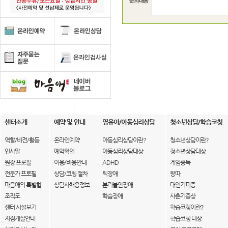
센터소개
예약 및 안내
영유아/아동심리상담
청소년상담/학습코칭
역할/비전/활동
온라인예약
아동심리상담이란?
청소년상담이란?
인사말
예약확인
아동심리상담대상
청소년상담대상
원장 프로필
이용/비용안내
ADHD
게임중독
전문가 프로필
상담/코칭 절차
틱장애
왕따
마음애의 특별함
상담사채용정보
분리불안장애
대인기피증
조직도
학습장애
사춘기증상
센터 시설보기
학습코칭이란?
지점개설안내
학습코칭 대상