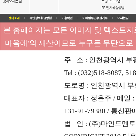
찾아오시는 길
코칭 프로그램
FIE 인지학습상담
본 홈페이지는 모든 이미지 및 텍스트
'마음애'의 재산이므로 누구든 무단으로
주 소 : 인천광역시 부평
Tel : (032)518-8087, 51
도로명 : 인천광역시 부평
대표자 : 정윤주 / 메일 : 
131-91-79380 / 통
법 인 : (주)마인드멘토즈 