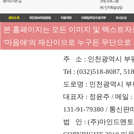
찾아오시는 길
코칭 프로그램
FIE 인지학습상담
본 홈페이지는 모든 이미지 및 텍스트
'마음애'의 재산이므로 누구든 무단으로
주 소 : 인천광역시 부평
Tel : (032)518-8087, 51
도로명 : 인천광역시 부평
대표자 : 정윤주 / 메일 : 
131-91-79380 / 통
법 인 : (주)마인드멘토즈 