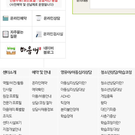
센터소개
예약 및 안내
영유아/아동심리상담
청소년상담/학습코칭
역할/비전/활동
온라인예약
아동심리상담이란?
청소년상담이란?
인사말
예약확인
아동심리상담대상
청소년상담대상
원장 프로필
이용/비용안내
ADHD
게임중독
전문가 프로필
상담/코칭 절차
틱장애
왕따
마음애의 특별함
상담사채용정보
분리불안장애
대인기피증
조직도
학습장애
사춘기증상
센터 시설보기
학습코칭이란?
지점개설안내
학습코칭 대상