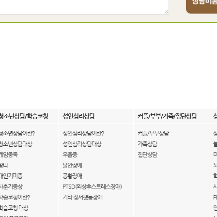
청소년상담/학습코칭
성인심리상담
커플/부부/가족/집단상담
청소년상담이란?
성인심리상담이란?
커플/부부상담
청소년상담대상
성인심리상담대상
가족상담
게임중독
우울증
집단상담
왕따
불안장애
대인기피증
공황장애
사춘기증상
PTSD(외상후스트레스장애)
학습코칭이란?
기타 정서행동장애
F
학습코칭 대상