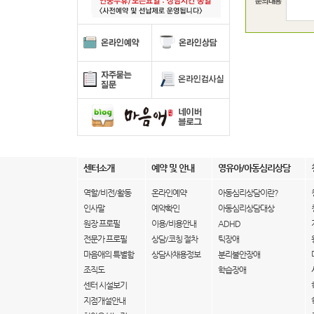
센터소개
예약 및 안내
영유아/아동심리상담
역할/비전/활동
온라인예약
아동심리상담이란?
인사말
예약확인
아동심리상담대상
원장 프로필
이용/비용안내
ADHD
전문가 프로필
상담/코칭 절차
틱장애
마음애의 특별함
상담사채용정보
분리불안장애
조직도
학습장애
센터 시설보기
지점개설안내