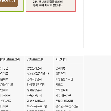
심리치료프로그램
검사프로그램
커뮤니티
심리상담
종합심리검사
공지사항
놀이치료
ADHD(집중력)검사
상담후기
미술치료
인지지능검사
비용질문게시판
모래놀이치료
인성 및 투사검사
자료실
학습치료
성격유형검사
포토갤러리
사회성치료
학습진로검사
자주하는 질문
IE인지치료
대상별 심리검사
온라인 상담과목
언어치료
부모교육 프로그램
온라인 무료심리상담