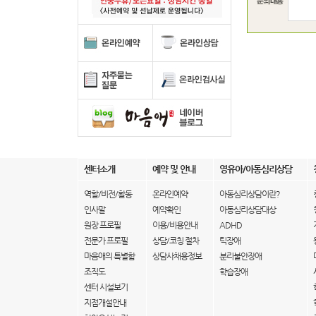
센터소개
예약 및 안내
영유아/아동심리상담
역할/비전/활동
온라인예약
아동심리상담이란?
인사말
예약확인
아동심리상담대상
원장 프로필
이용/비용안내
ADHD
전문가 프로필
상담/코칭 절차
틱장애
마음애의 특별함
상담사채용정보
분리불안장애
조직도
학습장애
센터 시설보기
지점개설안내