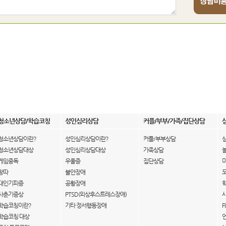
청소년상담/학습코칭
성인심리상담
커플/부부/가족/집단상담
청소년상담이란?
성인심리상담이란?
커플/부부상담
청소년상담대상
성인심리상담대상
가족상담
게임중독
우울증
집단상담
왕따
불안장애
대인기피증
공황장애
사춘기증상
PTSD(외상후스트레스장애)
학습코칭이란?
기타 정서행동장애
F
학습코칭 대상