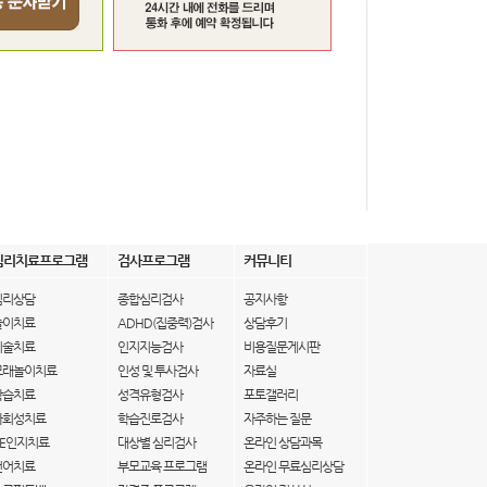
심리치료프로그램
검사프로그램
커뮤니티
심리상담
종합심리검사
공지사항
놀이치료
ADHD(집중력)검사
상담후기
미술치료
인지지능검사
비용질문게시판
모래놀이치료
인성 및 투사검사
자료실
학습치료
성격유형검사
포토갤러리
사회성치료
학습진로검사
자주하는 질문
IE인지치료
대상별 심리검사
온라인 상담과목
언어치료
부모교육 프로그램
온라인 무료심리상담