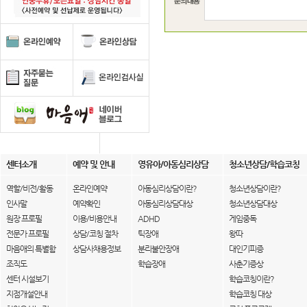
센터소개
예약 및 안내
영유아/아동심리상담
청소년상담/학습코칭
역할/비전/활동
온라인예약
아동심리상담이란?
청소년상담이란?
인사말
예약확인
아동심리상담대상
청소년상담대상
원장 프로필
이용/비용안내
ADHD
게임중독
전문가 프로필
상담/코칭 절차
틱장애
왕따
마음애의 특별함
상담사채용정보
분리불안장애
대인기피증
조직도
학습장애
사춘기증상
센터 시설보기
학습코칭이란?
지점개설안내
학습코칭 대상