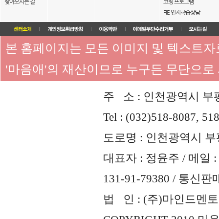
찾아오시는 길
코칭 프로그램
FIE 인지학습상담
본 홈페이지는 모든 이미지 및 텍스트
'마음애'의 재산이므로 누구든 무단으로
주 소 : 인천광역시 부평
Tel : (032)518-8087, 51
도로명 : 인천광역시 부평
대표자 : 정윤주 / 메일 : 
131-91-79380 / 통
법 인 : (주)마인드멘토즈 