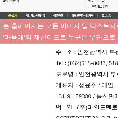
찾아오시는 길
코칭 프로그램
FIE 인지학습상담
본 홈페이지는 모든 이미지 및 텍스트
'마음애'의 재산이므로 누구든 무단으로
주 소 : 인천광역시 부평
Tel : (032)518-8087, 51
도로명 : 인천광역시 부평
대표자 : 정윤주 / 메일 : 
131-91-79380 / 통
법 인 : (주)마인드멘토즈 