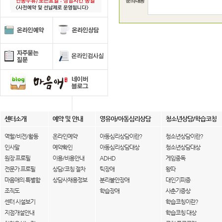
센터소개
예약 및 안내
영유아/아동심리상담
청소년상담/학습코칭
역할/비전/활동
온라인예약
아동심리상담이란?
청소년상담이란?
인사말
예약확인
아동심리상담대상
청소년상담대상
원장 프로필
이용/비용안내
ADHD
게임중독
전문가 프로필
상담/코칭 절차
틱장애
왕따
마음애의 특별함
상담사채용정보
분리불안장애
대인기피증
조직도
학습장애
사춘기증상
센터 시설보기
학습코칭이란?
지점개설안내
학습코칭 대상