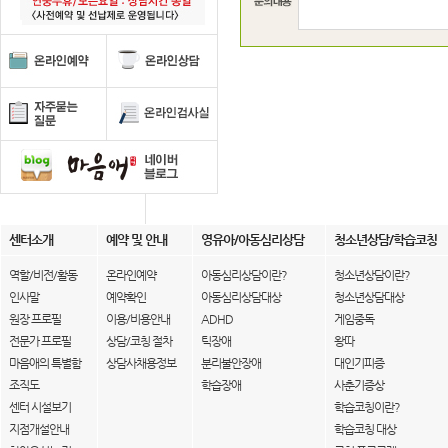
센터소개
예약 및 안내
영유아/아동심리상담
청소년상담/학습코칭
역할/비전/활동
온라인예약
아동심리상담이란?
청소년상담이란?
인사말
예약확인
아동심리상담대상
청소년상담대상
원장 프로필
이용/비용안내
ADHD
게임중독
전문가 프로필
상담/코칭 절차
틱장애
왕따
마음애의 특별함
상담사채용정보
분리불안장애
대인기피증
조직도
학습장애
사춘기증상
센터 시설보기
학습코칭이란?
지점개설안내
학습코칭 대상