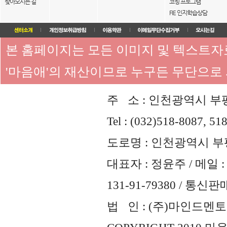
찾아오시는 길
코칭 프로그램
FIE 인지학습상담
본 홈페이지는 모든 이미지 및 텍스트
'마음애'의 재산이므로 누구든 무단으로
주 소 : 인천광역시 부평
Tel : (032)518-8087, 51
도로명 : 인천광역시 부평
대표자 : 정윤주 / 메일 : 
131-91-79380 / 통
법 인 : (주)마인드멘토즈 