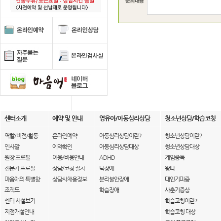
센터소개
예약 및 안내
영유아/아동심리상담
청소년상담/학습코칭
역할/비전/활동
온라인예약
아동심리상담이란?
청소년상담이란?
인사말
예약확인
아동심리상담대상
청소년상담대상
원장 프로필
이용/비용안내
ADHD
게임중독
전문가 프로필
상담/코칭 절차
틱장애
왕따
마음애의 특별함
상담사채용정보
분리불안장애
대인기피증
조직도
학습장애
사춘기증상
센터 시설보기
학습코칭이란?
지점개설안내
학습코칭 대상