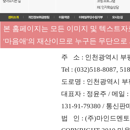
찾아오시는 길
코칭 프로그램
FIE 인지학습상담
본 홈페이지는 모든 이미지 및 텍스트
'마음애'의 재산이므로 누구든 무단으로
주 소 : 인천광역시 부평
Tel : (032)518-8087, 51
도로명 : 인천광역시 부평
대표자 : 정윤주 / 메일 : 
131-91-79380 / 통
법 인 : (주)마인드멘토즈 