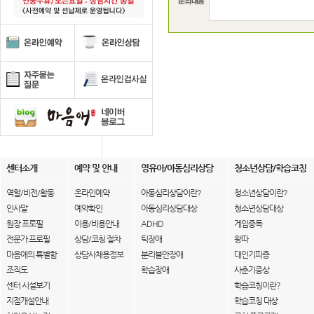
센터소개
예약 및 안내
영유아/아동심리상담
청소년상담/학습코칭
역할/비전/활동
온라인예약
아동심리상담이란?
청소년상담이란?
인사말
예약확인
아동심리상담대상
청소년상담대상
원장 프로필
이용/비용안내
ADHD
게임중독
전문가 프로필
상담/코칭 절차
틱장애
왕따
마음애의 특별함
상담사채용정보
분리불안장애
대인기피증
조직도
학습장애
사춘기증상
센터 시설보기
학습코칭이란?
지점개설안내
학습코칭 대상