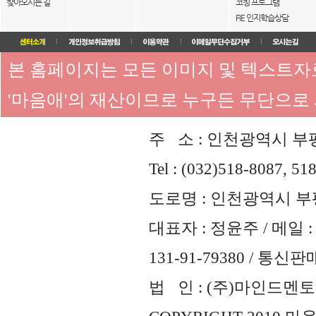
찾아오시는 길
코칭 프로그램
FIE 인지학습상담
본 홈페이지는 모든 이미지 및 텍스트
'마음애'의 재산이므로 누구든 무단으로
주 소 : 인천광역시 부평
Tel : (032)518-8087, 51
도로명 : 인천광역시 부평
대표자 : 정윤주 / 메일 : 
131-91-79380 / 통
법 인 : (주)마인드멘토즈 