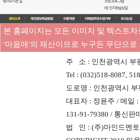
찾아오시는 길
코칭 프로그램
FIE 인지학습상담
본 홈페이지는 모든 이미지 및 텍스트
'마음애'의 재산이므로 누구든 무단으로
주 소 : 인천광역시 부평
Tel : (032)518-8087, 51
도로명 : 인천광역시 부평
대표자 : 정윤주 / 메일 : 
131-91-79380 / 통
법 인 : (주)마인드멘토즈 