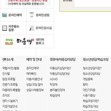
센터소개
예약 및 안내
영유아/아동심리상담
청소년상담/학습코칭
역할/비전/활동
온라인예약
아동심리상담이란?
청소년상담이란?
인사말
예약확인
아동심리상담대상
청소년상담대상
원장 프로필
이용/비용안내
ADHD
게임중독
전문가 프로필
상담/코칭 절차
틱장애
왕따
마음애의 특별함
상담사채용정보
분리불안장애
대인기피증
조직도
학습장애
사춘기증상
센터 시설보기
학습코칭이란?
지점개설안내
학습코칭 대상