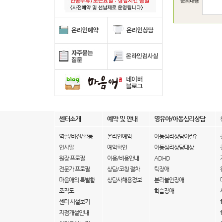
센터소개
예약 및 안내
영유아/아동심리상담
역할/비전/활동
온라인예약
아동심리상담이란?
인사말
예약확인
아동심리상담대상
원장 프로필
이용/비용안내
ADHD
전문가 프로필
상담/코칭 절차
틱장애
마음애의 특별함
상담사채용정보
분리불안장애
조직도
학습장애
센터 시설보기
지점개설안내