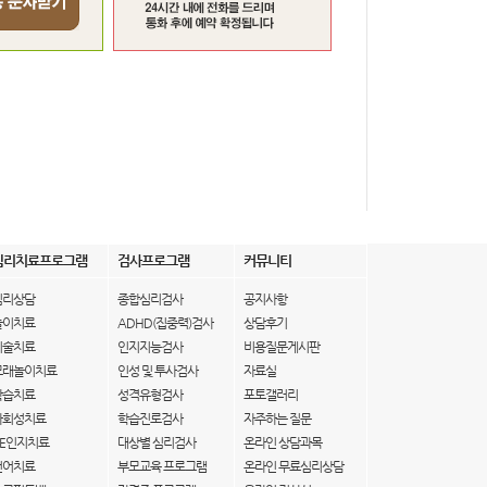
심리치료프로그램
검사프로그램
커뮤니티
심리상담
종합심리검사
공지사항
놀이치료
ADHD(집중력)검사
상담후기
미술치료
인지지능검사
비용질문게시판
모래놀이치료
인성 및 투사검사
자료실
학습치료
성격유형검사
포토갤러리
사회성치료
학습진로검사
자주하는 질문
IE인지치료
대상별 심리검사
온라인 상담과목
언어치료
부모교육 프로그램
온라인 무료심리상담