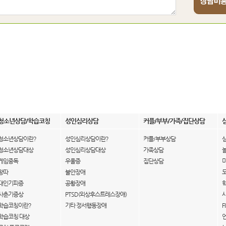
청소년상담/학습코칭
성인심리상담
커플/부부/가족/집단상담
청소년상담이란?
성인심리상담이란?
커플/부부상담
청소년상담대상
성인심리상담대상
가족상담
게임중독
우울증
집단상담
왕따
불안장애
대인기피증
공황장애
사춘기증상
PTSD(외상후스트레스장애)
학습코칭이란?
기타 정서행동장애
F
학습코칭 대상