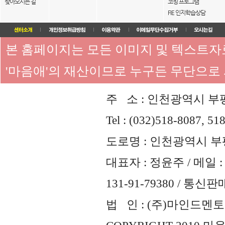
찾아오시는 길
코칭 프로그램
FIE 인지학습상담
본 홈페이지는 모든 이미지 및 텍스트
'마음애'의 재산이므로 누구든 무단으로
주 소 : 인천광역시 부평
Tel : (032)518-8087, 51
도로명 : 인천광역시 부평
대표자 : 정윤주 / 메일 : 
131-91-79380 / 통
법 인 : (주)마인드멘토즈 