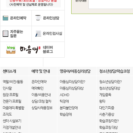
센터소개
예약 및 안내
영유아/아동심리상담
청소년상담/학습코칭
역할/비전/활동
온라인예약
아동심리상담이란?
청소년상담이란?
인사말
예약확인
아동심리상담대상
청소년상담대상
원장 프로필
이용/비용안내
ADHD
게임중독
전문가 프로필
상담/코칭 절차
틱장애
왕따
마음애의 특별함
상담사채용정보
분리불안장애
대인기피증
조직도
학습장애
사춘기증상
센터 시설보기
학습코칭이란?
지점개설안내
학습코칭 대상