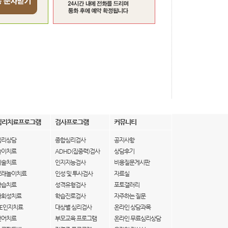
심리치료프로그램
검사프로그램
커뮤니티
심리상담
종합심리검사
공지사항
놀이치료
ADHD(집중력)검사
상담후기
미술치료
인지지능검사
비용질문게시판
모래놀이치료
인성 및 투사검사
자료실
학습치료
성격유형검사
포토갤러리
사회성치료
학습진로검사
자주하는 질문
IE인지치료
대상별 심리검사
온라인 상담과목
언어치료
부모교육 프로그램
온라인 무료심리상담