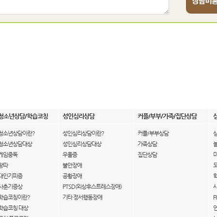
청소년상담/학습코칭
성인심리상담
커플/부부/가족/집단상담
청소년상담이란?
성인심리상담이란?
커플/부부상담
청소년상담대상
성인심리상담대상
가족상담
게임중독
우울증
집단상담
왕따
불안장애
대인기피증
공황장애
사춘기증상
PTSD(외상후스트레스장애)
학습코칭이란?
기타 정서행동장애
F
학습코칭 대상