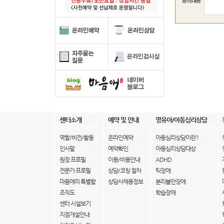
센터소개
예약 및 안내
영유아/아동심리상담
역할/비전/활동
온라인예약
아동심리상담이란?
인사말
예약확인
아동심리상담대상
원장 프로필
이용/비용안내
ADHD
전문가 프로필
상담/코칭 절차
틱장애
마음애의 특별함
상담사채용정보
분리불안장애
조직도
학습장애
센터 시설보기
지점개설안내