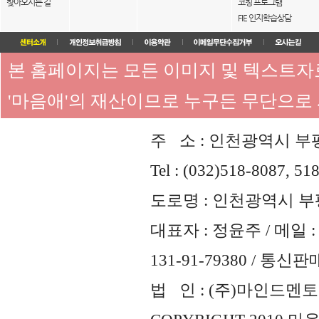
찾아오시는 길
코칭 프로그램
FIE 인지학습상담
본 홈페이지는 모든 이미지 및 텍스트
'마음애'의 재산이므로 누구든 무단으로
주 소 : 인천광역시 부평
Tel : (032)518-8087, 51
도로명 : 인천광역시 부평
대표자 : 정윤주 / 메일 : 
131-91-79380 / 통
법 인 : (주)마인드멘토즈 