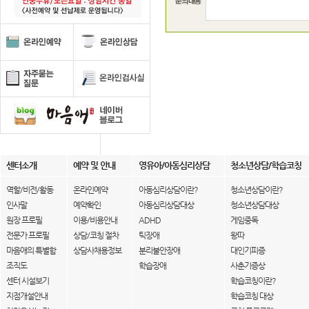
센터소개
예약 및 안내
영유아/아동심리상담
청소년상담/학습코칭
역할/비전/활동
온라인예약
아동심리상담이란?
청소년상담이란?
인사말
예약확인
아동심리상담대상
청소년상담대상
원장 프로필
이용/비용안내
ADHD
게임중독
전문가 프로필
상담/코칭 절차
틱장애
왕따
마음애의 특별함
상담사채용정보
분리불안장애
대인기피증
조직도
학습장애
사춘기증상
센터 시설보기
학습코칭이란?
지점개설안내
학습코칭 대상