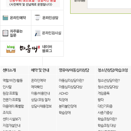
센터소개
예약 및 안내
영유아/아동심리상담
청소년상담/학습코칭
역할/비전/활동
온라인예약
아동심리상담이란?
청소년상담이란?
인사말
예약확인
아동심리상담대상
청소년상담대상
원장 프로필
이용/비용안내
ADHD
게임중독
전문가 프로필
상담/코칭 절차
틱장애
왕따
마음애의 특별함
상담사채용정보
분리불안장애
대인기피증
조직도
학습장애
사춘기증상
센터 시설보기
학습코칭이란?
지점개설안내
학습코칭 대상