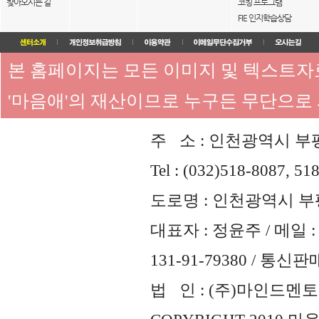
찾아오시는 길
코칭 프로그램
FIE 인지학습상담
본 홈페이지는 모든 이미지 및 텍스트
'마음애'의 재산이므로 누구든 무단으로
주 소 : 인천광역시 부평
Tel : (032)518-8087, 51
도로명 : 인천광역시 부평
대표자 : 정윤주 / 메일 : 
131-91-79380 / 통
법 인 : (주)마인드멘토즈 