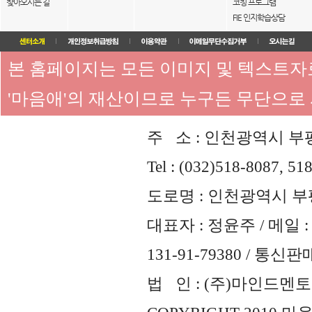
찾아오시는 길
코칭 프로그램
FIE 인지학습상담
본 홈페이지는 모든 이미지 및 텍스트
'마음애'의 재산이므로 누구든 무단으로
주 소 : 인천광역시 부평
Tel : (032)518-8087, 51
도로명 : 인천광역시 부평
대표자 : 정윤주 / 메일 : 
131-91-79380 / 통
법 인 : (주)마인드멘토즈 