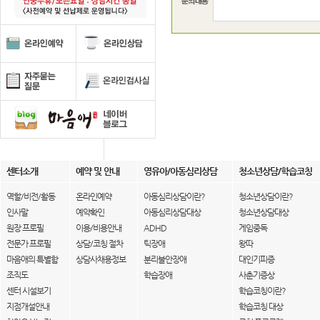
센터소개
예약 및 안내
영유아/아동심리상담
청소년상담/학습코칭
역할/비전/활동
온라인예약
아동심리상담이란?
청소년상담이란?
인사말
예약확인
아동심리상담대상
청소년상담대상
원장 프로필
이용/비용안내
ADHD
게임중독
전문가 프로필
상담/코칭 절차
틱장애
왕따
마음애의 특별함
상담사채용정보
분리불안장애
대인기피증
조직도
학습장애
사춘기증상
센터 시설보기
학습코칭이란?
지점개설안내
학습코칭 대상