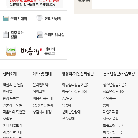
센터소개
예약 및 안내
영유아/아동심리상담
청소년상담/학습코칭
역할/비전/활동
온라인예약
아동심리상담이란?
청소년상담이란?
인사말
예약확인
아동심리상담대상
청소년상담대상
원장 프로필
이용/비용안내
ADHD
게임중독
전문가 프로필
상담/코칭 절차
틱장애
왕따
마음애의 특별함
상담사채용정보
분리불안장애
대인기피증
조직도
학습장애
사춘기증상
센터 시설보기
학습코칭이란?
지점개설안내
학습코칭 대상