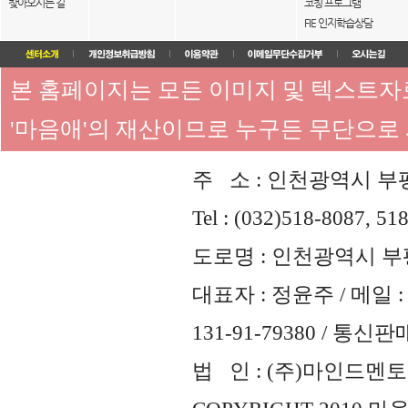
찾아오시는 길
코칭 프로그램
FIE 인지학습상담
본 홈페이지는 모든 이미지 및 텍스트
'마음애'의 재산이므로 누구든 무단으로
주 소 : 인천광역시 부평
Tel : (032)518-8087, 51
도로명 : 인천광역시 부평
대표자 : 정윤주 / 메일 : 
131-91-79380 / 통
법 인 : (주)마인드멘토즈 