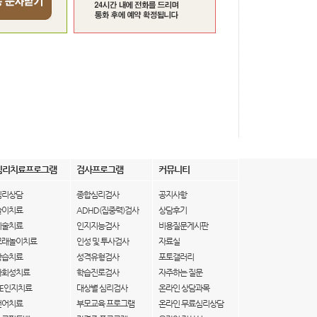
심리치료프로그램
검사프로그램
커뮤니티
심리상담
종합심리검사
공지사항
놀이치료
ADHD(집중력)검사
상담후기
미술치료
인지지능검사
비용질문게시판
모래놀이치료
인성 및 투사검사
자료실
학습치료
성격유형검사
포토갤러리
사회성치료
학습진로검사
자주하는 질문
IE인지치료
대상별 심리검사
온라인 상담과목
언어치료
부모교육 프로그램
온라인 무료심리상담