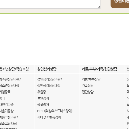
청소년상담/학습코칭
성인심리상담
커플/부부/가족/집단상담
청소년상담이란?
성인심리상담이란?
커플/부부상담
청소년상담대상
성인심리상담대상
가족상담
게임중독
우울증
집단상담
왕따
불안장애
대인기피증
공황장애
사춘기증상
PTSD(외상후스트레스장애)
학습코칭이란?
기타 정서행동장애
F
학습코칭 대상