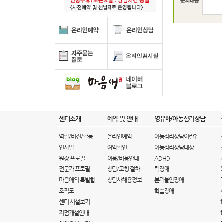
센터소개
예약 및 안내
영유아/아동심리상담
역할/비전/활동
온라인예약
아동심리상담이란?
인사말
예약확인
아동심리상담대상
원장 프로필
이용/비용안내
ADHD
전문가 프로필
상담/코칭 절차
틱장애
마음애의 특별함
상담사채용정보
분리불안장애
조직도
학습장애
센터 시설보기
지점개설안내