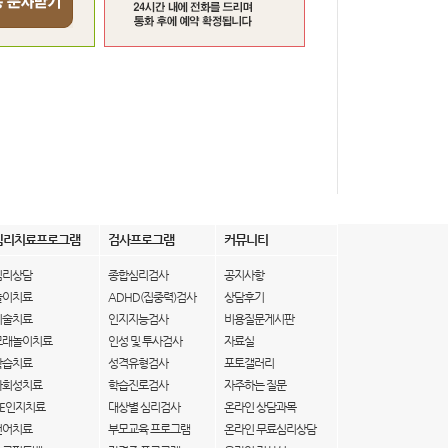
심리치료프로그램
검사프로그램
커뮤니티
심리상담
종합심리검사
공지사항
놀이치료
ADHD(집중력)검사
상담후기
미술치료
인지지능검사
비용질문게시판
모래놀이치료
인성 및 투사검사
자료실
학습치료
성격유형검사
포토갤러리
사회성치료
학습진로검사
자주하는 질문
IE인지치료
대상별 심리검사
온라인 상담과목
언어치료
부모교육 프로그램
온라인 무료심리상담