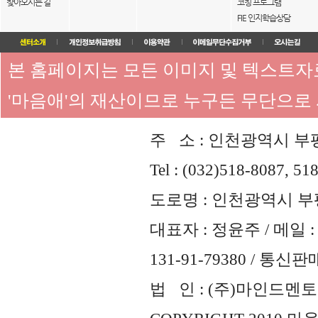
찾아오시는 길
코칭 프로그램
FIE 인지학습상담
본 홈페이지는 모든 이미지 및 텍스트
'마음애'의 재산이므로 누구든 무단으로
주 소 : 인천광역시 부평
Tel : (032)518-8087, 51
도로명 : 인천광역시 부평
대표자 : 정윤주 / 메일 : 
131-91-79380 / 통
법 인 : (주)마인드멘토즈 