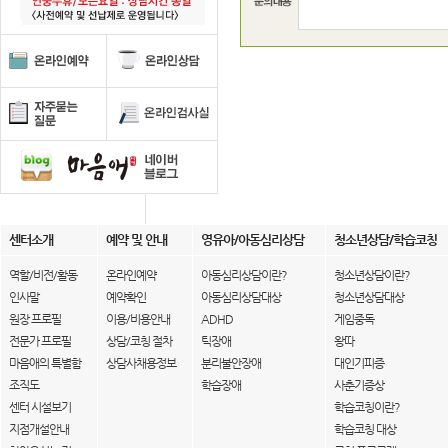
센터소개
예약 및 안내
영유아/아동심리상담
청소년상담/학습코칭
역할/비전/활동
온라인예약
아동심리상담이란?
청소년상담이란?
인사말
예약확인
아동심리상담대상
청소년상담대상
원장 프로필
이용/비용안내
ADHD
게임중독
전문가 프로필
상담/코칭 절차
틱장애
왕따
마음애의 특별함
상담사채용정보
분리불안장애
대인기피증
조직도
학습장애
사춘기증상
센터 시설보기
학습코칭이란?
지점개설안내
학습코칭 대상