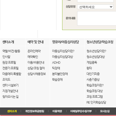
센터소개
예약 및 안내
영유아/아동심리상담
청소년상담/학습코칭
역할/비전/활동
온라인예약
아동심리상담이란?
청소년상담이란?
인사말
예약확인
아동심리상담대상
청소년상담대상
원장 프로필
이용/비용안내
ADHD
게임중독
전문가 프로필
상담/코칭 절차
틱장애
왕따
마음애의 특별함
상담사채용정보
분리불안장애
대인기피증
조직도
학습장애
사춘기증상
센터 시설보기
학습코칭이란?
지점개설안내
학습코칭 대상
찾아오시는 길
코칭 프로그램
FIE 인지학습상담