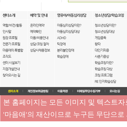
센터소개
예약 및 안내
영유아/아동심리상담
청소년상담/학습코칭
역할/비전/활동
온라인예약
아동심리상담이란?
청소년상담이란?
인사말
예약확인
아동심리상담대상
청소년상담대상
원장 프로필
이용/비용안내
ADHD
게임중독
전문가 프로필
상담/코칭 절차
틱장애
왕따
마음애의 특별함
상담사채용정보
분리불안장애
대인기피증
조직도
학습장애
사춘기증상
센터 시설보기
학습코칭이란?
지점개설안내
학습코칭 대상
찾아오시는 길
코칭 프로그램
FIE 인지학습상담
본 홈페이지는 모든 이미지 및 텍스트
'마음애'의 재산이므로 누구든 무단으로