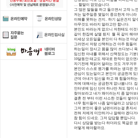
.... 할말이 없었습니다.
그 많은 말들을 하고 들으면서 고작 느낀
저는 일주일중 몇일이 중요한게 아니라 
이해를 못하는 건지.. 하기 싫은건지 알
아무것도 바라지 말라고만 합니다.
본인도 바라는게 없으니 저한테도 이것
같이 한집에 살멸 됬지 뭘 꼭 같이 해야
이세상 모든일을 본인이 다 하는것 마냥
그러면서 저랑 산책하는건 아주 힘들어 
하는일이 장사고 몸을 많이 쓰다보니 
임신한 아내를 위해서 산책정도는 기분
10달동안 태교도 제대로 한적이 없으면서
자기전에 책읽어 달라는 것도 겨우겨우 
본인이 스스로 뭔가를 하려는 생각은 전
관심이 있는일이고 본인이 궁금한게 있
근데 아내가 임신을 하고 왜 힘들어하는
저에 대해서는 궁금한게 없나봅니다. 
인터넷에 임신 단어 하나만 쳐도 많이 
찾아보라고 내가 왜이러는지 좀 알아보
결혼 전 부터 이런 사소한 것들이 쌓이
너무 힘이들어 나좀 알아달라고 상담신청
그저 본인이 좋은 남편이라는걸 혼자서 
전혀 저에게 미안하거나 잘해야 겠다거
참 힘이 드네요. 그저 답답할 뿐입니다.
다시 상담을 받는다 하더라도 똑같은 생
어떻게 해야할까요.