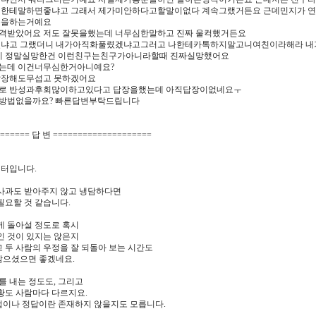
구한테말하면좋냐고 그래서 제가미안하다고할말이없다 계속그랬거든요 근데민지가 
톡을하는거예요
격받았어요 저도 잘못을했는데 너무심한말하고 진짜 울컥했거든요
렸냐고 그랬더니 내가아직화풀렸겠냐고그러고 나한테카톡하지말고니여친이라해라 
테 정말실망한건 이런친구는친구가아니라할때 진짜실망했어요
는데 이건너무심한거아니예요?
답장해도무섭고 못하겠어요
로 반성과후회많이하고있다고 답장을했는데 아직답장이없네요ㅜ
방법없을까요? 빠른답변부탁드립니다
====== 답 변 ====================
터입니다.
 사과도 받아주지 않고 냉담하다면
필요할 것 같습니다.
게 돌아설 정도로 혹시
인 것이 있지는 않은지
 두 사람의 우정을 잘 되돌아 보는 시간도
삼으셨으면 좋겠네요.
화를 내는 정도도, 그리고
황도 사람마다 다르지요.
법이나 정답이란 존재하지 않을지도 모릅니다.