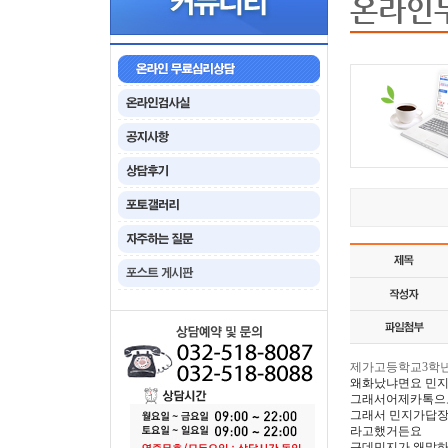
온라인
제가고등학교3학년
왜화났냐면요 민
그래서어제카톡으
그래서 민지가답장
라고했거든요
근데민지가 왜말하