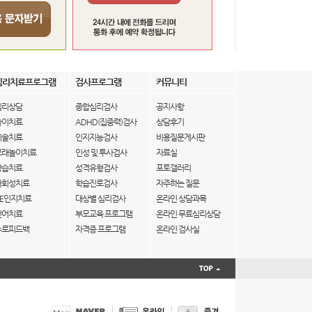
심리치료프로그램
검사프로그램
커뮤니티
심리상담
종합심리검사
공지사항
놀이치료
ADHD(집중력)검사
상담후기
미술치료
인지지능검사
비용질문게시판
모래놀이치료
인성 및 투사검사
자료실
학습치료
성격유형검사
포토갤러리
사회성치료
학습진로검사
자주하는 질문
IE인지치료
대상별 심리검사
온라인 상담과목
언어치료
부모교육 프로그램
온라인 무료심리상담
뉴로피드백
자격증 프로그램
온라인 검사실