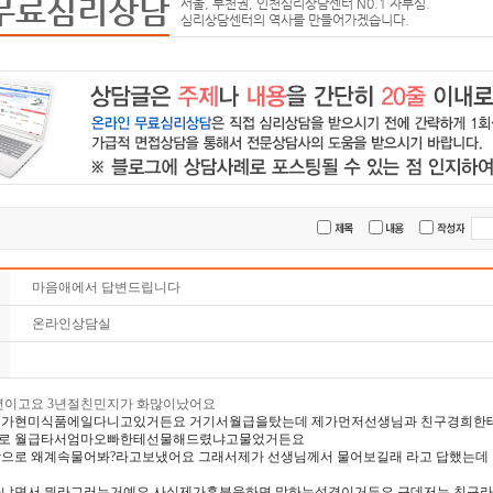
무료심리상담
서울, 부천권, 인천심리상담센터 N0.1 자부심.
심리상담센터의 역사를 만들어가겠습니다.
마음애에서 답변드립니다
온라인상담실
이고요 3년절친민지가 화많이났어요
지가현미식품에일다니고있거든요 거기서월급을탔는데 제가먼저선생님과 친구경희한
로 월급타서엄마오빠한테선물해드렸냐고물었거든요
으로 왜계속물어봐?라고보냈어요 그래서제가 선생님께서 물어보길래 라고 답했는
냐면서 뭐라그러는거예요 사실제가흥분을하면 말하는성격이거든요 근데저는 친구라