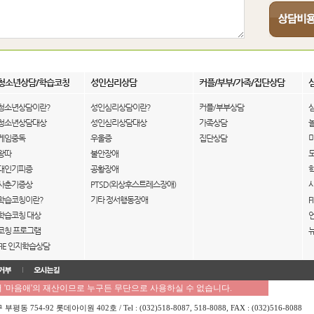
청소년상담/학습코칭
성인심리상담
커플/부부/가족/집단상담
청소년상담이란?
성인심리상담이란?
커플/부부상담
청소년상담대상
성인심리상담대상
가족상담
게임중독
우울증
집단상담
왕따
불안장애
대인기피증
공황장애
사춘기증상
PTSD(외상후스트레스장애)
학습코칭이란?
기타 정서행동장애
F
학습코칭 대상
코칭 프로그램
FIE 인지학습상담
'마음애'의 재산이므로 누구든 무단으로 사용하실 수 없습니다.
754-92 롯데아이원 402호 / Tel : (032)518-8087, 518-8088, FAX : (032)516-8088