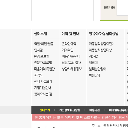
센터소개
예약 및 안내
영유아/아동심리상담
역할/비전/활동
온라인예약
아동심리상담이란?
인사말
예약확인
아동심리상담대상
원장 프로필
이용/비용안내
ADHD
전문가 프로필
상담/코칭 절차
틱장애
마음애의 특별함
상담사채용정보
분리불안장애
조직도
학습장애
센터 시설보기
지점개설안내
찾아오시는 길
본 홈페이지는 모든 이미지 및 텍스트자료는 인천심리상담센터 
주 소 : 인천광역시 부평구 부평동 