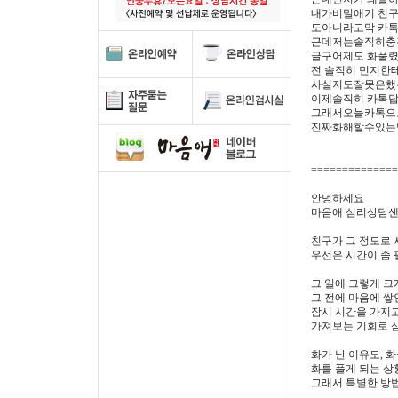
내가비밀애기 친
도아니라고막 카
근데저는솔직히충
글구어제도 화풀
전 솔직히 민지한
사실저도잘못은했
이제솔직히 카톡
그래서오늘카톡으
진짜화해할수있는
==============
안녕하세요
마음애 심리상담센
친구가 그 정도로
우선은 시간이 좀 
그 일에 그렇게 크
그 전에 마음에 쌓
잠시 시간을 가지고
가져보는 기회로 
화가 난 이유도, 
화를 풀게 되는 상
그래서 특별한 방