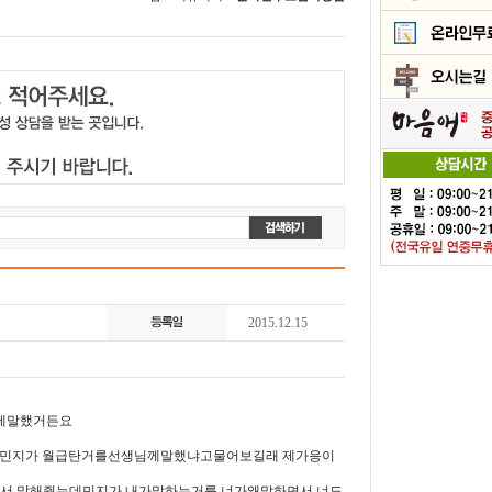
2015.12.15
테말했거든요
데 민지가 월급탄거를선생님께말했냐고물어보길래 제가응이
서 말해줬는데민지가 내가말하는거를 너가왜말하면서 너도