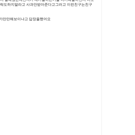
연락도하지말라고 사과안받아준다고그러고 이런친구는친구
내가만만해보이냐고 답장을했어요