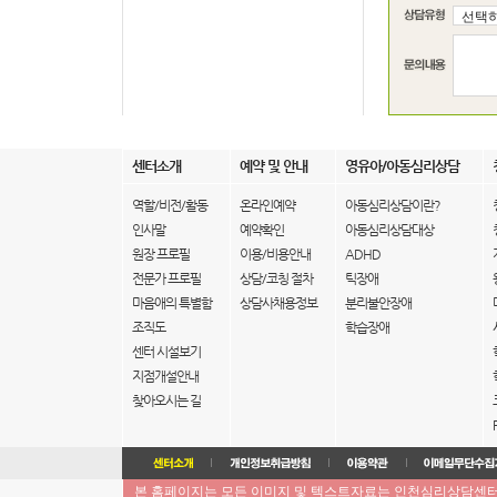
센터소개
예약 및 안내
영유아/아동심리상담
역할/비전/활동
온라인예약
아동심리상담이란?
인사말
예약확인
아동심리상담대상
원장 프로필
이용/비용안내
ADHD
전문가 프로필
상담/코칭 절차
틱장애
마음애의 특별함
상담사채용정보
분리불안장애
조직도
학습장애
센터 시설보기
지점개설안내
찾아오시는 길
본 홈페이지는 모든 이미지 및 텍스트자료는 인천심리상담센터 