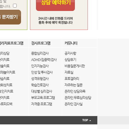
집 및
합니다.
심리치료프로그램
검사프로그램
커뮤니티
심리상담
종합심리검사
공지사항
놀이치료
ADHD(집중력)검사
상담후기
미술치료
인지지능검사
비용질문게시판
모래놀이치료
인성 및 투사검사
자료실
학습치료
성격유형검사
포토갤러리
사회성치료
학습진로검사
자주하는 질문
IE인지치료
대상별 심리검사
온라인 상담과목
언어치료
부모교육 프로그램
온라인 무료심리상담
뉴로피드백
자격증 프로그램
온라인 검사실