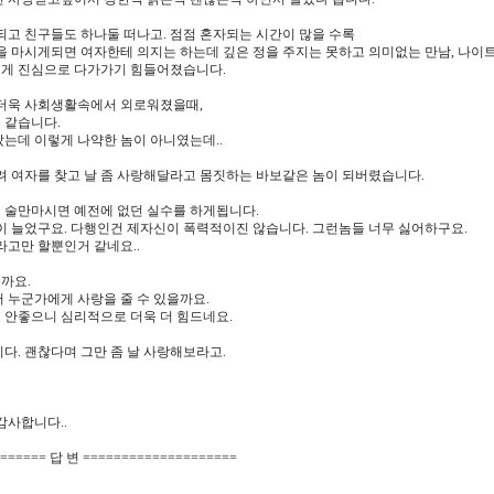
 되고 친구들도 하나둘 떠나고. 점점 혼자되는 시간이 많을 수록
을 마시게되면 여자한테 의지는 하는데 깊은 정을 주지는 못하고 의미없는 만남, 나이
게 진심으로 다가가기 힘들어졌습니다.
 더욱 사회생활속에서 외로워졌을때,
 같습니다.
는데 이렇게 나약한 놈이 아니였는데..
려 여자를 찾고 날 좀 사랑해달라고 몸짓하는 바보같은 놈이 되버렸습니다.
 술만마시면 예전에 없던 실수를 하게됩니다.
이 늘었구요. 다행인건 제자신이 폭력적이진 않습니다. 그런놈들 너무 싫어하구요.
라고만 할뿐인거 같네요..
까요.
 누군가에게 사랑을 줄 수 있을까요.
 안좋으니 심리적으로 더욱 더 힘드네요.
다. 괜찮다며 그만 좀 날 사랑해보라고.
감사합니다..
====== 답 변 ====================