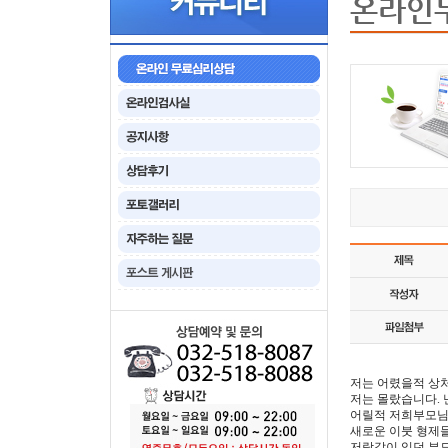
온라인
저는 어렸을적 상처
저는 몰랐습니다.
어릴적 저희부모님 
새로운 이붓 형제들
저랑같이 있던 부