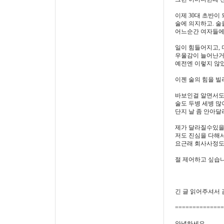
이제 30대 초반이
술에 의지하고. 술
어느순간 여자들에
일이 힘들어지고,
우울감이 늘어난거
예전엔 이렇지 않았
이젠 술의 힘을 빌
바보인걸 알면서도
술도 두병 세병 많
단지 날 좀 안아달
제가 달라질수있을
저도 진심을 다해서
요근래 회사사정도
절 제어하고 싶습니
긴 글 읽어주셔서 
==============
안녕하세요