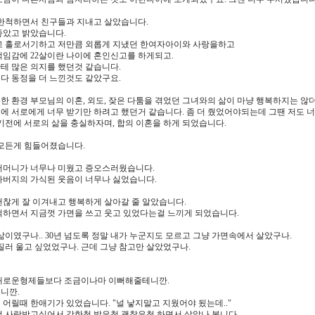
강한척하면서 친구들과 지내고 살았습니다.
좋았고 밝았습니다.
되고 홀로서기하고 저만큼 외롭게 지냈던 한여자아이와 사랑을하고
책임감에 22살이란 나이에 혼인신고를 하게되고.
테 많은 의지를 했던것 같습니다.
다 동정을 더 느낀것도 같았구요.
 환경 부모님의 이혼, 외도, 잦은 다툼을 겪었던 그녀와의 삶이 마냥 행복하지는 않
 서로에게 너무 받기만 하려고 했던거 같습니다. 좀 더 줬었어야되는데 그땐 저도 너
기전에 서로의 삶을 충실하자며, 합의 이혼을 하게 되었습니다.
 모든게 힘들어졌습니다.
어머니가 너무나 미웠고 증오스러웠습니다.
아버지의 가식된 웃음이 너무나 싫었습니다.
괜찮게 잘 이겨내고 행복하게 살아갈 줄 알았습니다.
척하면서 지금껏 가면을 쓰고 웃고 있었다는걸 느끼게 되었습니다.
삶이였구나.. 30년 넘도록 정말 내가 누군지도 모르고 그냥 가면속에서 살았구나.
질러 울고 싶었었구나. 근데 그냥 참고만 살았었구나.
새로운형제들보다 조금이나마 이뻐해줄테니깐.
니깐.
어릴때 한애기가 있었습니다. "널 낳지말고 지웠어야 됬는데.."
전 사랑받고싶어서 강한척 밝은척 괜찮은척 하면서 살았나 봅니다.