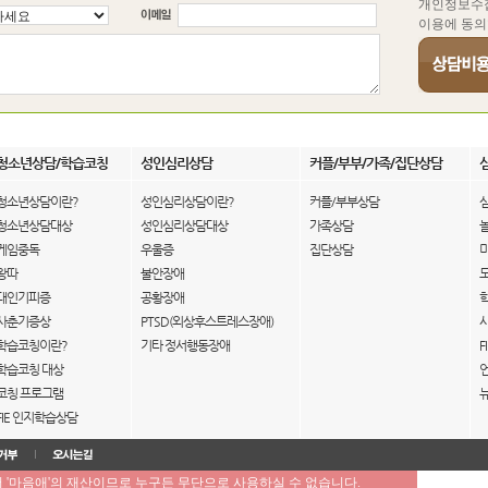
개인정보수
이용에 동의
청소년상담/학습코칭
성인심리상담
커플/부부/가족/집단상담
청소년상담이란?
성인심리상담이란?
커플/부부상담
청소년상담대상
성인심리상담대상
가족상담
게임중독
우울증
집단상담
왕따
불안장애
대인기피증
공황장애
사춘기증상
PTSD(외상후스트레스장애)
학습코칭이란?
기타 정서행동장애
F
학습코칭 대상
코칭 프로그램
FIE 인지학습상담
'마음애'의 재산이므로 누구든 무단으로 사용하실 수 없습니다.