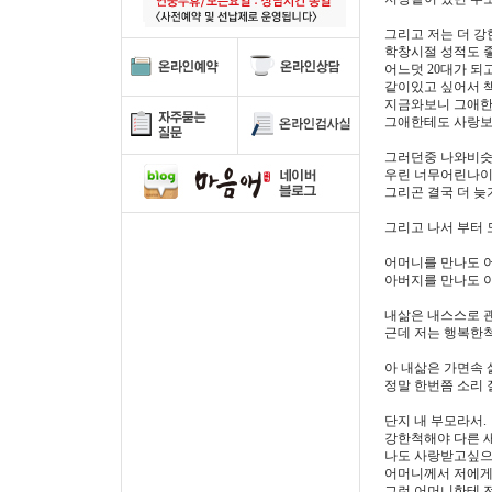
그리고 저는 더 
학창시절 성적도 
어느덧 20대가 
같이있고 싶어서 
지금와보니 그애한
그애한테도 사랑보
그러던중 나와비슷한
우린 너무어린나이에
그리곤 결국 더 늦
그리고 나서 부터
어머니를 만나도 
아버지를 만나도 
내삶은 내스스로 
근데 저는 행복한
아 내삶은 가면속 
정말 한번쯤 소리 
단지 내 부모라서.
강한척해야 다른 
나도 사랑받고싶으
어머니께서 저에게 
그런 어머니한테 