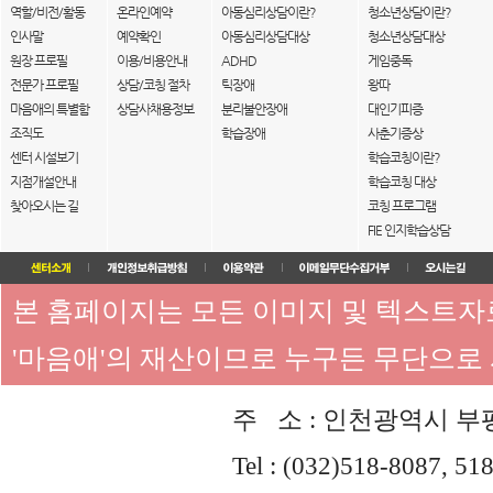
역할/비전/활동
온라인예약
아동심리상담이란?
청소년상담이란?
인사말
예약확인
아동심리상담대상
청소년상담대상
원장 프로필
이용/비용안내
ADHD
게임중독
전문가 프로필
상담/코칭 절차
틱장애
왕따
마음애의 특별함
상담사채용정보
분리불안장애
대인기피증
조직도
학습장애
사춘기증상
센터 시설보기
학습코칭이란?
지점개설안내
학습코칭 대상
찾아오시는 길
코칭 프로그램
FIE 인지학습상담
본 홈페이지는 모든 이미지 및 텍스트
'마음애'의 재산이므로 누구든 무단으로
주 소 : 인천광역시 부평
Tel : (032)518-8087, 51