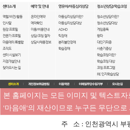
센터소개
예약 및 안내
영유아/아동심리상담
청소년상담/학습코칭
역할/비전/활동
온라인예약
아동심리상담이란?
청소년상담이란?
인사말
예약확인
아동심리상담대상
청소년상담대상
원장 프로필
이용/비용안내
ADHD
게임중독
전문가 프로필
상담/코칭 절차
틱장애
왕따
마음애의 특별함
상담사채용정보
분리불안장애
대인기피증
조직도
학습장애
사춘기증상
센터 시설보기
학습코칭이란?
지점개설안내
학습코칭 대상
찾아오시는 길
코칭 프로그램
FIE 인지학습상담
본 홈페이지는 모든 이미지 및 텍스트
'마음애'의 재산이므로 누구든 무단으로
주 소 : 인천광역시 부평