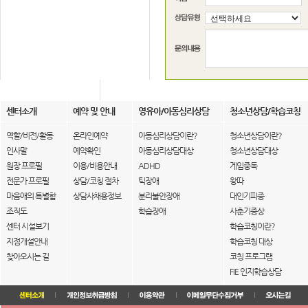
센터소개
예약 및 안내
영유아/아동심리상담
청소년상담/학습코칭
역할/비전/활동
온라인예약
아동심리상담이란?
청소년상담이란?
인사말
예약확인
아동심리상담대상
청소년상담대상
원장 프로필
이용/비용안내
ADHD
게임중독
전문가 프로필
상담/코칭 절차
틱장애
왕따
마음애의 특별함
상담사채용정보
분리불안장애
대인기피증
조직도
학습장애
사춘기증상
센터 시설보기
학습코칭이란?
지점개설안내
학습코칭 대상
찾아오시는 길
코칭 프로그램
FIE 인지학습상담