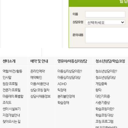
센터소개
예약 및 안내
영유아/아동심리상담
청소년상담/학습코칭
역할/비전/활동
온라인예약
아동심리상담이란?
청소년상담이란?
인사말
예약확인
아동심리상담대상
청소년상담대상
원장 프로필
이용/비용안내
ADHD
게임중독
전문가 프로필
상담/코칭 절차
틱장애
왕따
마음애의 특별함
상담사채용정보
분리불안장애
대인기피증
조직도
학습장애
사춘기증상
센터 시설보기
학습코칭이란?
지점개설안내
학습코칭 대상
찾아오시는 길
코칭 프로그램
FIE 인지학습상담