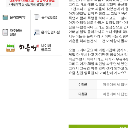
그리고 바로 애를 갖졌고 12월에 출산
그 전부터도 술로 싸움이 잦았는데 애
아가 50일날 일이 터졌죠..... 그날 약속
폭언과 함께 폭행을 하더라고요 .... 설마
아가 머리형성도 안되서 말랑말랑한 머리
집을 나왔습니다 그리고 친정집으로 간뒤에
아버님 일찍 돌아가시고 누나 4명에 막
시누이들은 들어가라 시어머니는 신랑이
이혼을 하라는건지..... 전 어찌할지 몰라
오늘 그러더군요 애 어린이집에 맞기자고 .
제말 다 무시하고 자기딴엔 힘들어서 먹
퇴근하면서 목욕시키고 자기가 우유주면서 
그리고 아가 50일 되던날 싸우면서 했던 
그래서 그동안 이혼 깊이 생각 안하고 있었
요즘 친권 양육권 다 아빠한테 가나요? .
마음애에서 답
마음애에서 답