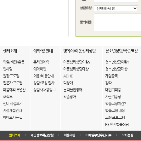
센터소개
예약 및 안내
영유아/아동심리상담
청소년상담/학습코칭
역할/비전/활동
온라인예약
아동심리상담이란?
청소년상담이란?
인사말
예약확인
아동심리상담대상
청소년상담대상
원장 프로필
이용/비용안내
ADHD
게임중독
전문가 프로필
상담/코칭 절차
틱장애
왕따
마음애의 특별함
상담사채용정보
분리불안장애
대인기피증
조직도
학습장애
사춘기증상
센터 시설보기
학습코칭이란?
지점개설안내
학습코칭 대상
찾아오시는 길
코칭 프로그램
FIE 인지학습상담