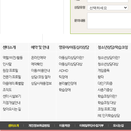
센터소개
예약 및 안내
영유아/아동심리상담
청소년상담/학습코칭
역할/비전/활동
온라인예약
아동심리상담이란?
청소년상담이란?
인사말
예약확인
아동심리상담대상
청소년상담대상
원장 프로필
이용/비용안내
ADHD
게임중독
전문가 프로필
상담/코칭 절차
틱장애
왕따
마음애의 특별함
상담사채용정보
분리불안장애
대인기피증
조직도
학습장애
사춘기증상
센터 시설보기
학습코칭이란?
지점개설안내
학습코칭 대상
찾아오시는 길
코칭 프로그램
FIE 인지학습상담