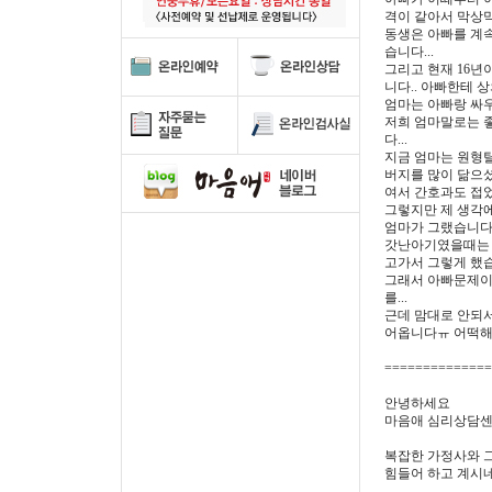
격이 같아서 막상막하
동생은 아빠를 계속
습니다...
그리고 현재 16년
니다.. 아빠한테 
엄마는 아빠랑 싸우
저희 엄마말로는 
다...
지금 엄마는 원형
버지를 많이 닮으셨
여서 간호과도 접었
그렇지만 제 생각에
엄마가 그랬습니다
갓난아기였을때는 
고가서 그렇게 했습
그래서 아빠문제이
를...
근데 맘대로 안되
어옵니다ㅠ 어떡해요
==============
안녕하세요
마음애 심리상담센
복잡한 가정사와 
힘들어 하고 계시네