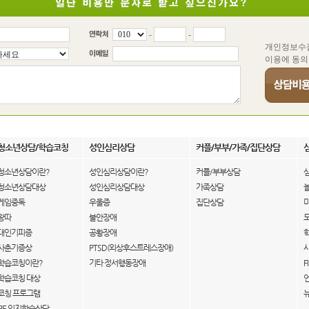
-
-
개인정보수
이용에 동의
청소년상담/학습코칭
성인심리상담
커플/부부/가족/집단상담
청소년상담이란?
성인심리상담이란?
커플/부부상담
청소년상담대상
성인심리상담대상
가족상담
게임중독
우울증
집단상담
왕따
불안장애
대인기피증
공황장애
사춘기증상
PTSD(외상후스트레스장애)
학습코칭이란?
기타 정서행동장애
F
학습코칭 대상
코칭 프로그램
FIE 인지학습상담