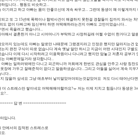
입니다... 행동도 비슷하고...
 이기려고 하고 아빠는 몸이 안좋으신데 계속 싸우고... 그런데 동생이 왜 이렇게까지
이되고 또 그 15년에 폭력이나 협박사건이 해결하지 못한걸 경찰들이 집까지 와서는 
상의도 없이 다짜고짜 임신부터 하면 어떡해하라는건지 아빠도 고민이었습니다...
면서 죽을려고 했습니다...
좋아해서 결혼한거 아니고 시어머니가 부탁하고 사정하길래 어쩔 수없이 한거다고 말
탈모까지 있는데도 아빠는 말로만 나때문에 그랬겠지라고 인정은 했지만 달라지는건 없었
는지 완전 구식이 따로 없습니다 계속 옛날 말만 하시고 지금이 어떤 시대인지 구별도 
습니다 이제 다시 시작하려고 미용학원이나 다니려고 했지만 맘놓고 저혼자 공부가 안
는 아빠문제일거라 생각합니다...
 아빠는 일하러밖에만 다니고 피곤하니까 저희에게 한번도 관심을 안주고 사랑 칭찬도
옷장에 가두고 잘해준적이 없다고 말씀하셨습니다...그리고 아들을 싫어서 계속 지우
니다...
지 않을까 싶네요 그냥 애초부터 낳지말았어야되는것같았어요 저도 다시 태어난다면 하
서 더 스트레스만 쌓이네요 어떡해해야할까요?ㅠ 저는 이제 지치고 힘듭니다 동생은 
?...
====== 답 변 ====================
터입니다.
그 안에서의 집적된 스트레스로
요.