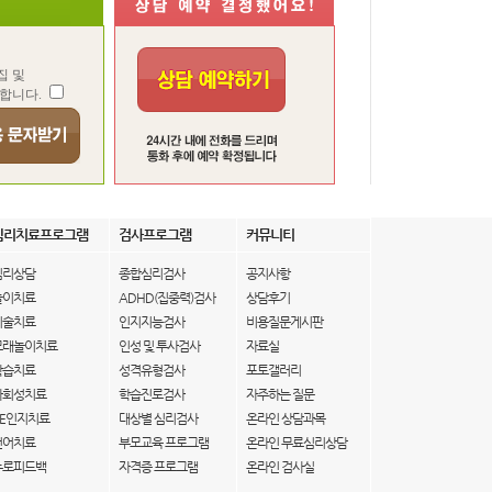
집 및
합니다.
심리치료프로그램
검사프로그램
커뮤니티
심리상담
종합심리검사
공지사항
놀이치료
ADHD(집중력)검사
상담후기
미술치료
인지지능검사
비용질문게시판
모래놀이치료
인성 및 투사검사
자료실
학습치료
성격유형검사
포토갤러리
사회성치료
학습진로검사
자주하는 질문
IE인지치료
대상별 심리검사
온라인 상담과목
언어치료
부모교육 프로그램
온라인 무료심리상담
뉴로피드백
자격증 프로그램
온라인 검사실