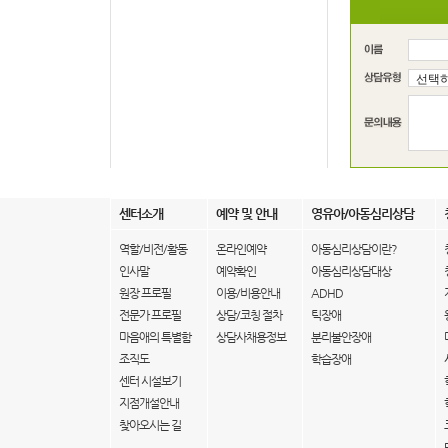
센터소개
예약 및 안내
영유아/아동심리상담
역할/비전/활동
온라인예약
아동심리상담이란?
인사말
예약확인
아동심리상담대상
원장 프로필
이용/비용안내
ADHD
전문가 프로필
상담/코칭 절차
틱장애
마음애의 특별함
상담사채용정보
분리불안장애
조직도
학습장애
센터 시설보기
지점개설안내
찾아오시는 길