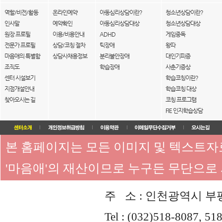
역할/비전/활동
온라인예약
아동심리상담이란?
청소년상담이란?
인사말
예약확인
아동심리상담대상
청소년상담대상
원장 프로필
이용/비용안내
ADHD
게임중독
전문가 프로필
상담/코칭 절차
틱장애
왕따
마음애의 특별함
상담사채용정보
분리불안장애
대인기피증
조직도
학습장애
사춘기증상
센터 시설보기
학습코칭이란?
지점개설안내
학습코칭 대상
찾아오시는 길
코칭 프로그램
FIE 인지학습상담
본 홈페이지는 모든 이미지 및 텍스트
'마음애'의 재산이므로 누구든 무단으로
주 소 : 인천광역시 부평
Tel : (032)518-8087, 51