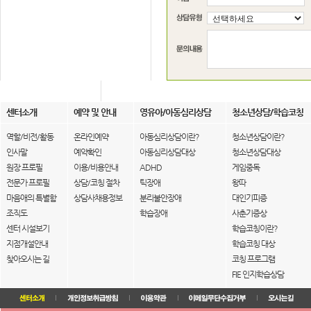
센터소개
예약 및 안내
영유아/아동심리상담
청소년상담/학습코칭
역할/비전/활동
온라인예약
아동심리상담이란?
청소년상담이란?
인사말
예약확인
아동심리상담대상
청소년상담대상
원장 프로필
이용/비용안내
ADHD
게임중독
전문가 프로필
상담/코칭 절차
틱장애
왕따
마음애의 특별함
상담사채용정보
분리불안장애
대인기피증
조직도
학습장애
사춘기증상
센터 시설보기
학습코칭이란?
지점개설안내
학습코칭 대상
찾아오시는 길
코칭 프로그램
FIE 인지학습상담