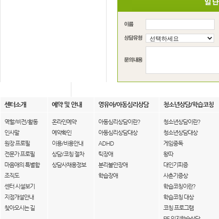
센터소개
예약 및 안내
영유아/아동심리상담
청소년상담/학습코칭
역할/비전/활동
온라인예약
아동심리상담이란?
청소년상담이란?
인사말
예약확인
아동심리상담대상
청소년상담대상
원장 프로필
이용/비용안내
ADHD
게임중독
전문가 프로필
상담/코칭 절차
틱장애
왕따
마음애의 특별함
상담사채용정보
분리불안장애
대인기피증
조직도
학습장애
사춘기증상
센터 시설보기
학습코칭이란?
지점개설안내
학습코칭 대상
찾아오시는 길
코칭 프로그램
FIE 인지학습상담