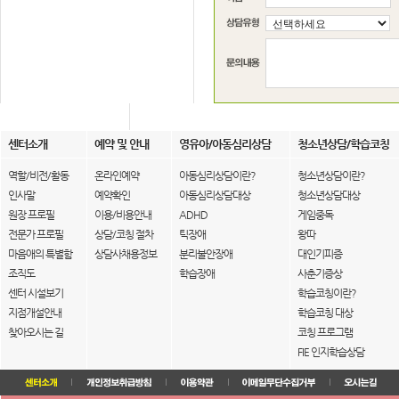
센터소개
예약 및 안내
영유아/아동심리상담
청소년상담/학습코칭
역할/비전/활동
온라인예약
아동심리상담이란?
청소년상담이란?
인사말
예약확인
아동심리상담대상
청소년상담대상
원장 프로필
이용/비용안내
ADHD
게임중독
전문가 프로필
상담/코칭 절차
틱장애
왕따
마음애의 특별함
상담사채용정보
분리불안장애
대인기피증
조직도
학습장애
사춘기증상
센터 시설보기
학습코칭이란?
지점개설안내
학습코칭 대상
찾아오시는 길
코칭 프로그램
FIE 인지학습상담