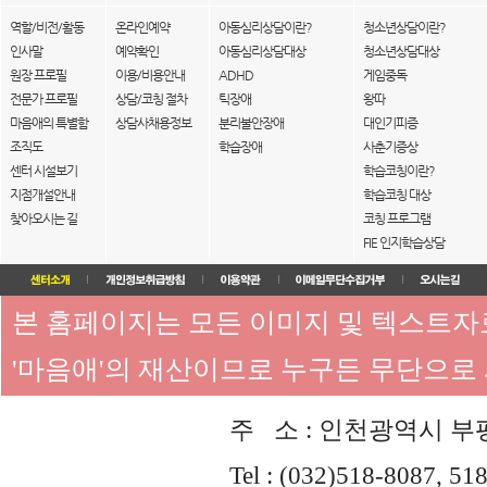
역할/비전/활동
온라인예약
아동심리상담이란?
청소년상담이란?
인사말
예약확인
아동심리상담대상
청소년상담대상
원장 프로필
이용/비용안내
ADHD
게임중독
전문가 프로필
상담/코칭 절차
틱장애
왕따
마음애의 특별함
상담사채용정보
분리불안장애
대인기피증
조직도
학습장애
사춘기증상
센터 시설보기
학습코칭이란?
지점개설안내
학습코칭 대상
찾아오시는 길
코칭 프로그램
FIE 인지학습상담
본 홈페이지는 모든 이미지 및 텍스트
'마음애'의 재산이므로 누구든 무단으로
주 소 : 인천광역시 부평
Tel : (032)518-8087, 51