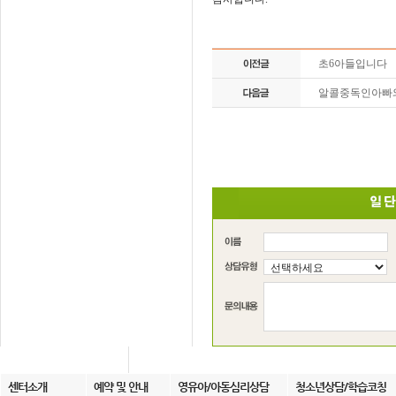
초6아들입니다
알콜중독인아빠
센터소개
예약 및 안내
영유아/아동심리상담
청소년상담/학습코칭