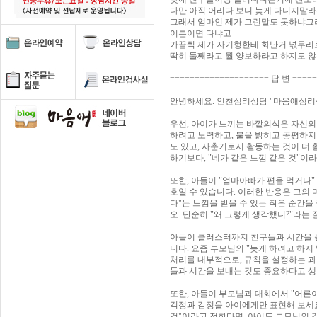
다만 아직 어리다 보니 늦게 다니지말
그래서 엄마인 제가 그런말도 못하냐그
어른이면 다냐고
가끔씩 제가 자기형한테 화난거 넋두
딱히 둘째라고 뭘 양보하라고 하지도 
==================== 답 변 ====
안녕하세요. 인천심리상담 "마음애심리
우선, 아이가 느끼는 바깥의식은 자신의
하려고 노력하고, 불을 밝히고 공평하지
도 있고, 사춘기로서 활동하는 것이 더
하기보다, "네가 같은 느낌 같은 것"이
또한, 아들이 "엄마아빠가 편을 먹거나"
호일 수 있습니다. 이러한 반응은 그의 
다"는 느낌을 받을 수 있는 작은 순간을
오. 단순히 "왜 그렇게 생각했니?"라는
아들이 클러스터까지 친구들과 시간을 좋
니다. 요즘 부모님의 "늦게 하려고 하지
처리를 내부적으로, 규칙을 설정하는 과정
들과 시간을 보내는 것도 중요하다고 생
또한, 아들이 부모님과 대화에서 "어른
걱정과 감정을 아이에게만 표현해 보세요.
것"이라고 전한다면, 아이도 부모님의 감