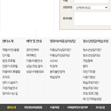
센터소개
예약 및 안내
영유아/아동심리상담
청소년상담/학습코칭
역할/비전/활동
온라인예약
아동심리상담이란?
청소년상담이란?
인사말
예약확인
아동심리상담대상
청소년상담대상
원장 프로필
이용/비용안내
ADHD
게임중독
전문가 프로필
상담/코칭 절차
틱장애
왕따
마음애의 특별함
상담사채용정보
분리불안장애
대인기피증
조직도
학습장애
사춘기증상
센터 시설보기
학습코칭이란?
지점개설안내
학습코칭 대상
찾아오시는 길
코칭 프로그램
FIE 인지학습상담