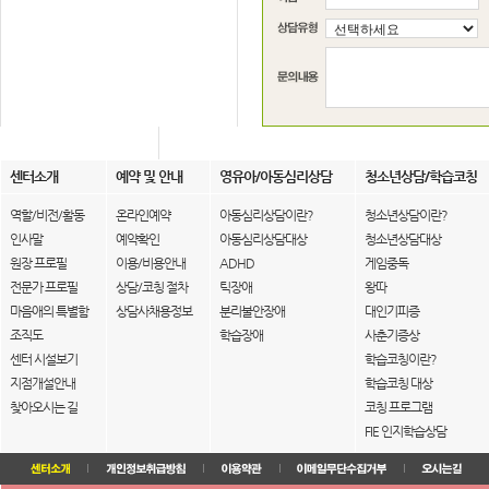
센터소개
예약 및 안내
영유아/아동심리상담
청소년상담/학습코칭
역할/비전/활동
온라인예약
아동심리상담이란?
청소년상담이란?
인사말
예약확인
아동심리상담대상
청소년상담대상
원장 프로필
이용/비용안내
ADHD
게임중독
전문가 프로필
상담/코칭 절차
틱장애
왕따
마음애의 특별함
상담사채용정보
분리불안장애
대인기피증
조직도
학습장애
사춘기증상
센터 시설보기
학습코칭이란?
지점개설안내
학습코칭 대상
찾아오시는 길
코칭 프로그램
FIE 인지학습상담