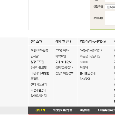
센터소개
예약 및 안내
영유아/아동심리상담
역할/비전/활동
온라인예약
아동심리상담이란?
인사말
예약확인
아동심리상담대상
원장 프로필
이용/비용안내
ADHD
전문가 프로필
상담/코칭 절차
틱장애
마음애의 특별함
상담사채용정보
분리불안장애
조직도
학습장애
센터 시설보기
지점개설안내
찾아오시는 길