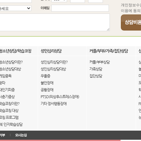
개인정보수
이용에 동의
청소년상담/학습코칭
성인심리상담
커플/부부/가족/집단상담
청소년상담이란?
성인심리상담이란?
커플/부부상담
청소년상담대상
성인심리상담대상
가족상담
게임중독
우울증
집단상담
왕따
불안장애
대인기피증
공황장애
사춘기증상
PTSD(외상후스트레스장애)
학습코칭이란?
기타 정서행동장애
F
학습코칭 대상
코칭 프로그램
FIE 인지학습상담