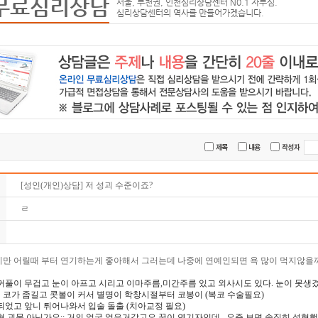
무료심리상담
서울, 부천권, 인천심리상담센터 N0.1 자부심.
심리상담센터의 역사를 만들어가겠습니다.
[성인(개인)상담] 저 성괴 수준이죠?
ㄹ
지만 어릴때 부터 연기하는게 좋아해서 그러는데 나중에 연예인되면 욕 많이 먹지않을
꺼풀이 무겁고 눈이 아프고 시리고 이마주름,미간주름 있고 외사시도 있다. 눈이 못생겼다
코가 좀길고 콧볼이 커서 별명이 학창시절부터 코봉이 (복코 수술필요)
되었고 앞니 튀어나와서 입술 돌출 (치아교정 필요)
형 괴물 아닌가요;; 거의 얼굴 엎은거같고요 꿈이 연기자인데.. 요즘 보면 솔직히 성