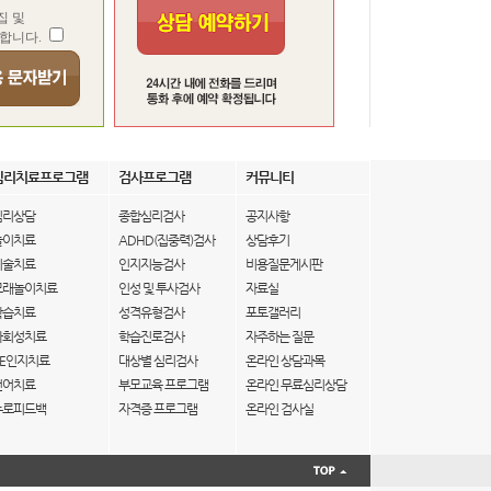
집 및
합니다.
심리치료프로그램
검사프로그램
커뮤니티
심리상담
종합심리검사
공지사항
놀이치료
ADHD(집중력)검사
상담후기
미술치료
인지지능검사
비용질문게시판
모래놀이치료
인성 및 투사검사
자료실
학습치료
성격유형검사
포토갤러리
사회성치료
학습진로검사
자주하는 질문
IE인지치료
대상별 심리검사
온라인 상담과목
언어치료
부모교육 프로그램
온라인 무료심리상담
뉴로피드백
자격증 프로그램
온라인 검사실