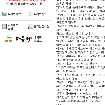
호통을 치십니다
제가 제 말좀 들어주세요 하면서 말을 
"니 말같은거 듣고 싶지 않다" 라고 하
"누가 어른이 말씀하시는데 말을 끊으래
전 말씀이 끝날 즈음에 조심스럽게 말을
드린건데 말이죠.
그러면서 초등학교 3학년때부터 아버
피하게됐고
평소엔 말도 잘 하지 않습니다
중학교 3학년인 현재는 성격이 조금 바
일같은걸 시키실때 조금씩 말하곤 하는
말씀 드릴때마다 화내실까봐 두렵습니
아까도 제가 운동하고와서 씻으라고 
땀때문에 옷이 잘 벗겨지지 않았습니다.
그런데 아버지가 화장실로 들어가셨길
잠시 휴대폰을 보고 있었습니다
그런데 나오자마자 하시는 말씀이
"옷 벗고 휴대폰 끄고 씻을준비 하라 했지
라고 하셨습니다
전 위 상황대로 그러한 연유때문에 하지
라고 말씀 드렸죠
그런데 소리를 지르시면서 막 화를내
제가 변명이나 대고 말대답한다고 생각
지금 무척 화가 나 계시고
불똥이 엄마한테까지 튀었습니다
씻고있는데 멀리서까지 들려오더군요
"그놈의 말대답! 애새끼를 오냐오냐 키
되는거야!"