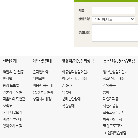
센터소개
예약 및 안내
영유아/아동심리상담
청소년상담/학습코칭
역할/비전/활동
온라인예약
아동심리상담이란?
청소년상담이란?
인사말
예약확인
아동심리상담대상
청소년상담대상
원장 프로필
이용/비용안내
ADHD
게임중독
전문가 프로필
상담/코칭 절차
틱장애
왕따
마음애의 특별함
상담사채용정보
분리불안장애
대인기피증
조직도
학습장애
사춘기증상
센터 시설보기
학습코칭이란?
지점개설안내
학습코칭 대상
찾아오시는 길
코칭 프로그램
FIE 인지학습상담