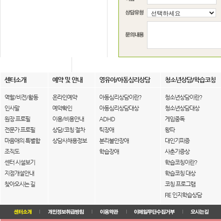
센터소개
예약 및 안내
영유아/아동심리상담
청소년상담/학습코칭
역할/비전/활동
온라인예약
아동심리상담이란?
청소년상담이란?
인사말
예약확인
아동심리상담대상
청소년상담대상
원장 프로필
이용/비용안내
ADHD
게임중독
전문가 프로필
상담/코칭 절차
틱장애
왕따
마음애의 특별함
상담사채용정보
분리불안장애
대인기피증
조직도
학습장애
사춘기증상
센터 시설보기
학습코칭이란?
지점개설안내
학습코칭 대상
찾아오시는 길
코칭 프로그램
FIE 인지학습상담