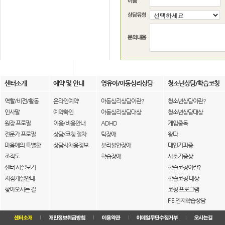
센터소개
예약 및 안내
영유아/아동심리상담
청소년상담/학습코칭
역할/비전/활동
온라인예약
아동심리상담이란?
청소년상담이란?
인사말
예약확인
아동심리상담대상
청소년상담대상
원장 프로필
이용/비용안내
ADHD
게임중독
전문가 프로필
상담/코칭 절차
틱장애
왕따
마음애의 특별함
상담사채용정보
분리불안장애
대인기피증
조직도
학습장애
사춘기증상
센터 시설보기
학습코칭이란?
지점개설안내
학습코칭 대상
찾아오시는 길
코칭 프로그램
FIE 인지학습상담