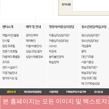
센터소개
예약 및 안내
영유아/아동심리상담
청소년상담/학습코칭
역할/비전/활동
온라인예약
아동심리상담이란?
청소년상담이란?
인사말
예약확인
아동심리상담대상
청소년상담대상
원장 프로필
이용/비용안내
ADHD
게임중독
전문가 프로필
상담/코칭 절차
틱장애
왕따
마음애의 특별함
상담사채용정보
분리불안장애
대인기피증
조직도
학습장애
사춘기증상
센터 시설보기
학습코칭이란?
지점개설안내
학습코칭 대상
찾아오시는 길
코칭 프로그램
FIE 인지학습상담
본 홈페이지는 모든 이미지 및 텍스트