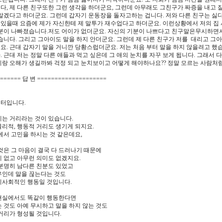
, 제 다른 친구또한 그런 생각을 하더군요, 그런데 아무래도 그친구가 짜증을 내고 
알겠다고 하더군요. 그런데 갑자기 운동장을 돌자고하는 겁니다. 저와 다른 친구는 싫
 있을때 요즘에 제가 자신한테 제 말투가 재수업다고 하더군요. 이런상황에서 저의 집
분이 나빠졌습니다.저도 어이가 없더군요. 자신의 기분이 나쁘다고 친구말은무시하면서 
습니다. 그리고 그아이도 말을 하지 안더군요. 그런데 제 다른 친구가 저를 대리고 그
. 근대 갑자기 말을 거니깐 당황스럽더군요. 저는 처음 부터 말을 하지 않을려고 했
 근대 저는 정말 다른 애들과 먹고 싶은데 그 애의 눈치를 자꾸 보게 됩니다. 그래서 
랑 오해가 생길까봐 걱정 되고 눈치보이고 어떻게 해야하나요?? 정말 모르는 사람처럼
====== 답 변 ====================
터입니다.
에는 거리라는 것이 있습니다.
리적, 행동적 거리도 생기게 되지요.
에서 고민을 하시는 것 같은데요,
것은 그 마음이 결국 다 드러나기 때문에
 없고 아무런 의미도 없겠지요.
 분명히 남다른 친분도 있었고
우인데 말을 끊는다는 것도
비사회적인 행동일 것입니다.
현실에서도 똑같이 행동한다면
 것도 아예 무시하고 말을 하지 않는 것도
거리가 형성될 것입니다.