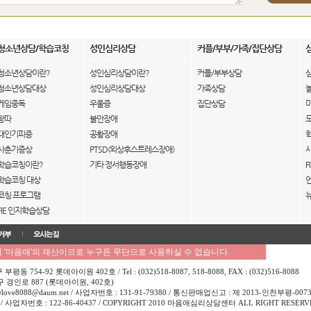
청소년상담/학습코칭
성인심리상담
커플/부부/가족/집단상담
청소년상담이란?
성인심리상담이란?
커플/부부상담
청소년상담대상
성인심리상담대상
가족상담
게임중독
우울증
집단상담
왕따
불안장애
대인기피증
공황장애
사춘기증상
PTSD(외상후스트레스장애)
학습코칭이란?
기타 정서행동장애
F
학습코칭 대상
코칭 프로그램
FIE 인지학습상담
'마음애'의 재산이므로 누구든 무단으로 사용하실 수 없습니다.
754-92 롯데아이원 402호 / Tel : (032)518-8087, 518-8088, FAX : (032)516-8088
경인로 887 (롯데아이원, 402호)
love8088@daum.net / 사업자번호 : 131-91-79380 / 통신판매업신고 : 제 2013-인천부평-007
사업자번호 : 122-86-40437 / COPYRIGHT 2010 마음애심리상담센터 ALL RIGHT RESERV