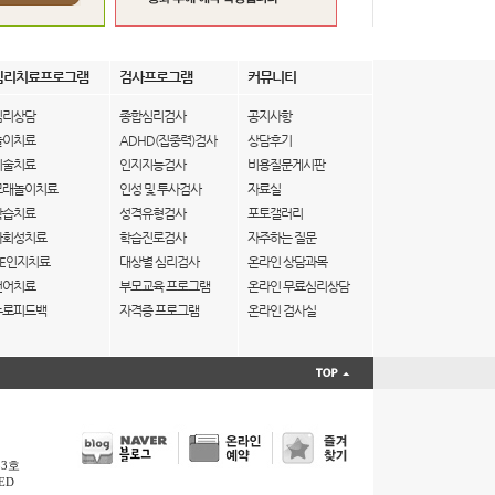
심리치료프로그램
검사프로그램
커뮤니티
심리상담
종합심리검사
공지사항
놀이치료
ADHD(집중력)검사
상담후기
미술치료
인지지능검사
비용질문게시판
모래놀이치료
인성 및 투사검사
자료실
학습치료
성격유형검사
포토갤러리
사회성치료
학습진로검사
자주하는 질문
IE인지치료
대상별 심리검사
온라인 상담과목
언어치료
부모교육 프로그램
온라인 무료심리상담
뉴로피드백
자격증 프로그램
온라인 검사실
33호
ED