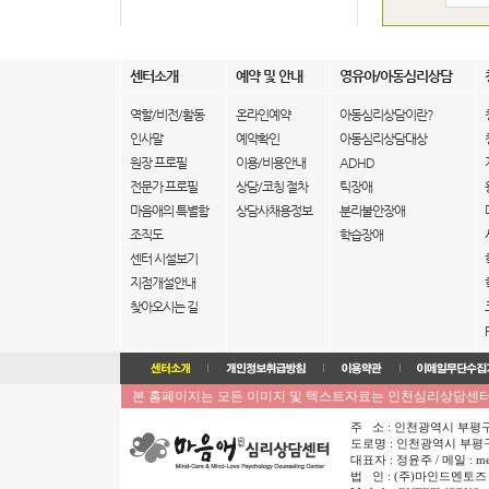
센터소개
예약 및 안내
영유아/아동심리상담
역할/비전/활동
온라인예약
아동심리상담이란?
인사말
예약확인
아동심리상담대상
원장 프로필
이용/비용안내
ADHD
전문가 프로필
상담/코칭 절차
틱장애
마음애의 특별함
상담사채용정보
분리불안장애
조직도
학습장애
센터 시설보기
지점개설안내
찾아오시는 길
본 홈페이지는 모든 이미지 및 텍스트자료는 인천심리상담센터 
주 소 : 인천광역시 부평구 부평동 
도로명 : 인천광역시 부평구 
대표자 : 정윤주 / 메일 : me
법 인 : (주)마인드멘토즈 / 