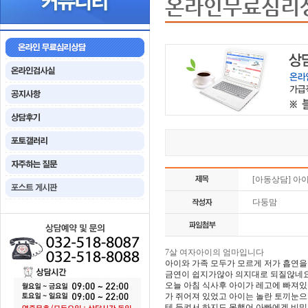
온라인무료심리
[아동상담] 아
다둥맘
7살 여자아이의 엄마입니다
아이와 가족 모두가 모르게 저가 흡연
금연이 쉽지가않아 의지대로 되질않네
오늘 아침 식사후 아이가 레고에 빠져있
가 쥐어져 있었고 아이는 놀란 토끼눈
테 들켜서 하지도 못했어 아빠에겐 비