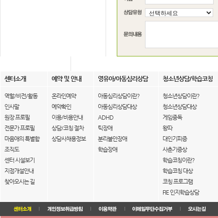
센터소개
예약 및 안내
영유아/아동심리상담
청소년상담/학습코칭
역할/비전/활동
온라인예약
아동심리상담이란?
청소년상담이란?
인사말
예약확인
아동심리상담대상
청소년상담대상
원장 프로필
이용/비용안내
ADHD
게임중독
전문가 프로필
상담/코칭 절차
틱장애
왕따
마음애의 특별함
상담사채용정보
분리불안장애
대인기피증
조직도
학습장애
사춘기증상
센터 시설보기
학습코칭이란?
지점개설안내
학습코칭 대상
찾아오시는 길
코칭 프로그램
FIE 인지학습상담