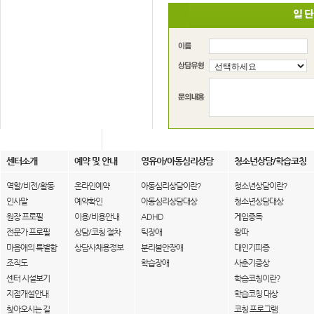
센터소개
예약 및 안내
영유아/아동심리상담
청소년상담/학습코칭
역할/비전/활동
온라인예약
아동심리상담이란?
청소년상담이란?
인사말
예약확인
아동심리상담대상
청소년상담대상
원장 프로필
이용/비용안내
ADHD
게임중독
전문가 프로필
상담/코칭 절차
틱장애
왕따
마음애의 특별함
상담사채용정보
분리불안장애
대인기피증
조직도
학습장애
사춘기증상
센터 시설보기
학습코칭이란?
지점개설안내
학습코칭 대상
찾아오시는 길
코칭 프로그램