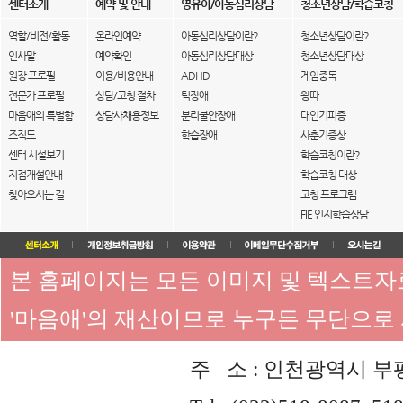
센터소개
예약 및 안내
영유아/아동심리상담
청소년상담/학습코칭
역할/비전/활동
온라인예약
아동심리상담이란?
청소년상담이란?
인사말
예약확인
아동심리상담대상
청소년상담대상
원장 프로필
이용/비용안내
ADHD
게임중독
전문가 프로필
상담/코칭 절차
틱장애
왕따
마음애의 특별함
상담사채용정보
분리불안장애
대인기피증
조직도
학습장애
사춘기증상
센터 시설보기
학습코칭이란?
지점개설안내
학습코칭 대상
찾아오시는 길
코칭 프로그램
FIE 인지학습상담
본 홈페이지는 모든 이미지 및 텍스트
'마음애'의 재산이므로 누구든 무단으로
주 소 : 인천광역시 부평